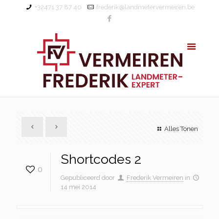
+32471 37 87 40
frederik@landmetervermeiren.be
Alles Tonen
Shortcodes 2
0
Gepubliceerd door
Frederik Vermeiren
in
14 mei 2014