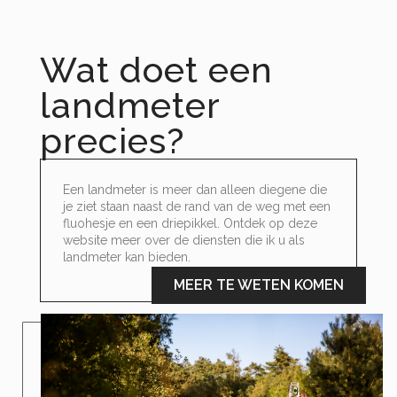
Wat doet een
landmeter
precies?
Een landmeter is meer dan alleen diegene die
je ziet staan naast de rand van de weg met een
fluohesje en een driepikkel. Ontdek op deze
website meer over de diensten die ik u als
landmeter kan bieden.
MEER TE WETEN KOMEN