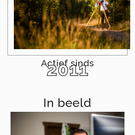
Actief sinds
2011
In beeld